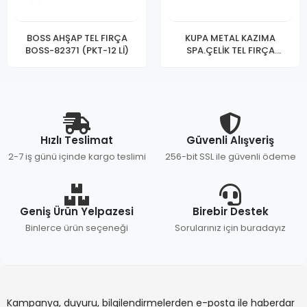
BOSS AHŞAP TEL FIRÇA
KUPA METAL KAZIMA
BOSS-82371 (PKT-12 Lİ)
SPA.ÇELİK TEL FIRÇA
7059(PK-12)
Hızlı Teslimat
Güvenli Alışveriş
2-7 iş günü içinde kargo teslimi
256-bit SSL ile güvenli ödeme
Geniş Ürün Yelpazesi
Birebir Destek
Binlerce ürün seçeneği
Sorularınız için buradayız
Kampanya, duyuru, bilgilendirmelerden e-posta ile haberdar