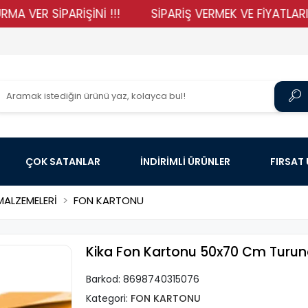
 SİPARİŞİNİ !!!
SİPARİŞ VERMEK VE FİYATLARIMIZI G
ÇOK SATANLAR
İNDİRİMLİ ÜRÜNLER
FIRSAT
ALZEMELERİ
FON KARTONU
Kika Fon Kartonu 50x70 Cm Turun
Barkod:
8698740315076
Kategori:
FON KARTONU