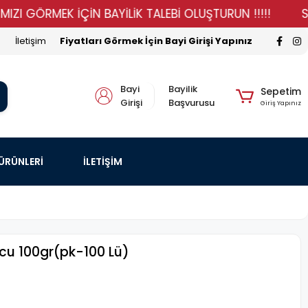
ÖRMEK İÇİN BAYİLİK TALEBİ OLUŞTURUN !!!!!
STOKLA
İletişim
Fiyatları Görmek İçin Bayi Girişi Yapınız
Bayi
Bayilik
Sepetim
Girişi
Başvurusu
Giriş Yapınız
 ÜRÜNLERİ
İLETİŞİM
cu 100gr(pk-100 Lü)