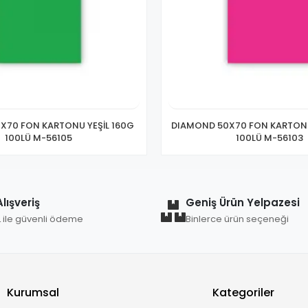
X70 FON KARTONU YEŞİL 160G
DIAMOND 50X70 FON KARTONU
100LÜ M-56105
100LÜ M-56103
lışveriş
Geniş Ürün Yelpazesi
L ile güvenli ödeme
Binlerce ürün seçeneği
Kurumsal
Kategoriler