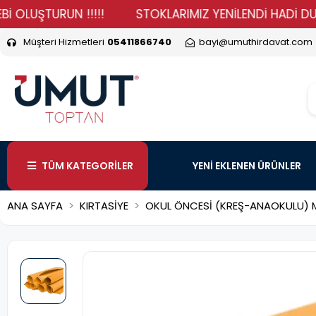
ŞTURUN !!!!!
STOKLARIMIZ YENİLENDİ HADİ DURMA VER
Müşteri Hizmetleri
05411866740
bayi@umuthirdavat.com
TÜM KATEGORİLER
YENİ EKLENEN ÜRÜNLER
ANA SAYFA
KIRTASİYE
OKUL ÖNCESİ (KREŞ-ANAOKULU) M