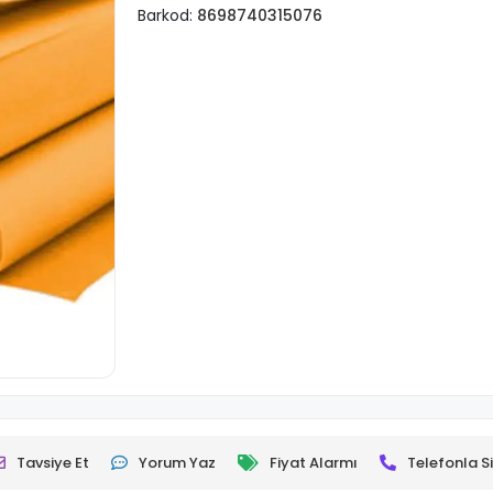
Barkod:
8698740315076
Tavsiye Et
Yorum Yaz
Fiyat Alarmı
Telefonla Si