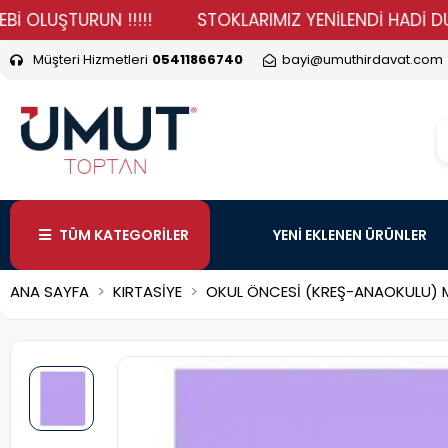
UŞTURUN !!!!!
STOKLARIMIZ YENİLENDİ HADİ DURMA VE
Müşteri Hizmetleri
05411866740
bayi@umuthirdavat.com
TÜM KATEGORİLER
YENİ EKLENEN ÜRÜNLER
ANA SAYFA
KIRTASİYE
OKUL ÖNCESİ (KREŞ-ANAOKULU) M