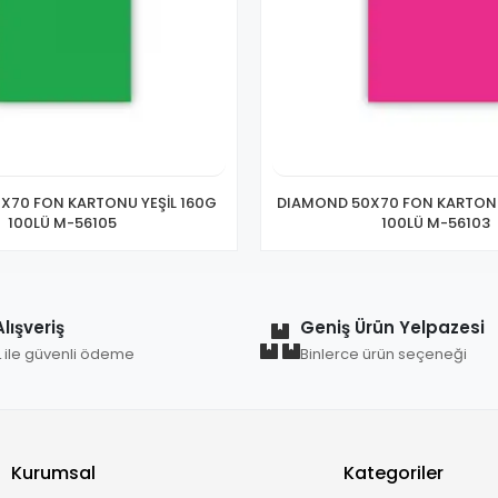
X70 FON KARTONU YEŞİL 160G
DIAMOND 50X70 FON KARTONU
100LÜ M-56105
100LÜ M-56103
lışveriş
Geniş Ürün Yelpazesi
L ile güvenli ödeme
Binlerce ürün seçeneği
Kurumsal
Kategoriler