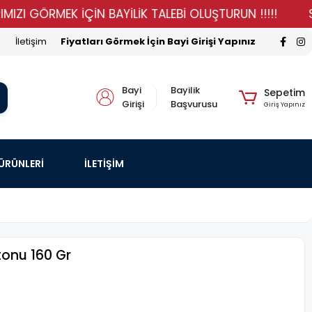
GÖRMEK İÇİN BAYİLİK TALEBİ OLUŞTURUN !!!!!
STOKLA
İletişim
Fiyatları Görmek İçin Bayi Girişi Yapınız
Bayi
Bayilik
Sepetim
Girişi
Başvurusu
Giriş Yapınız
 ÜRÜNLERİ
İLETİŞİM
tonu 160 Gr