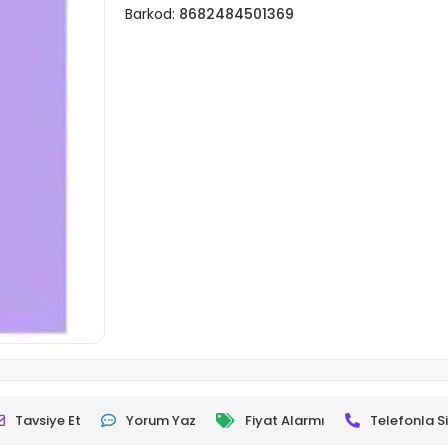
Barkod:
8682484501369
Tavsiye Et
Yorum Yaz
Fiyat Alarmı
Telefonla Si