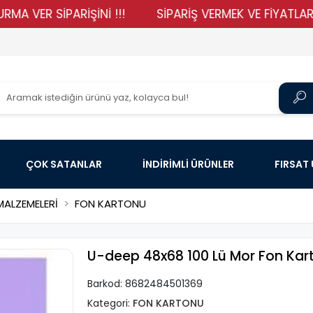
R SİPARİŞİNİ !!!
SİPARİŞ VERMEK VE FİYATLARIMIZI 
ÇOK SATANLAR
İNDİRİMLİ ÜRÜNLER
FIRSAT
ALZEMELERİ
FON KARTONU
U-deep 48x68 100 Lü Mor Fon Kar
Barkod:
8682484501369
Kategori:
FON KARTONU