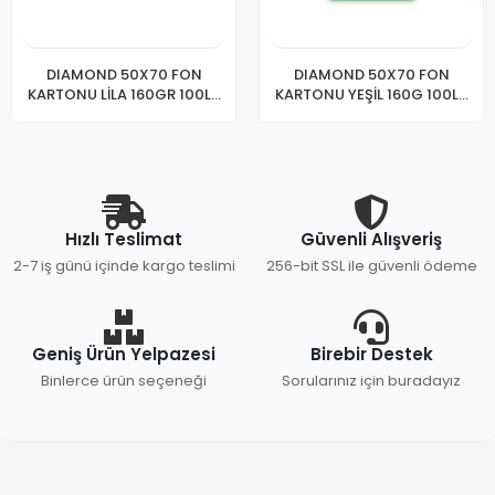
DIAMOND 50X70 FON
DIAMOND 50X70 FON
KARTONU LİLA 160GR 100LÜ
KARTONU YEŞİL 160G 100LÜ
M-56110
M-56105
Hızlı Teslimat
Güvenli Alışveriş
2-7 iş günü içinde kargo teslimi
256-bit SSL ile güvenli ödeme
Geniş Ürün Yelpazesi
Birebir Destek
Binlerce ürün seçeneği
Sorularınız için buradayız