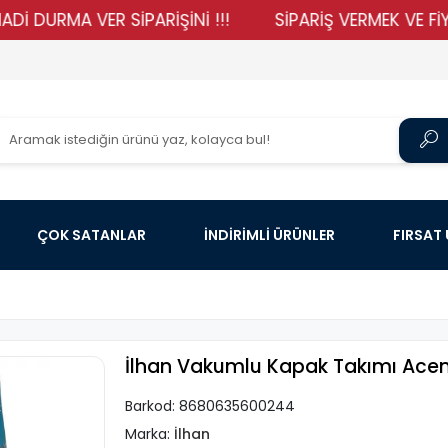
MA VER SİPARİŞİNİ !!!
SİPARİŞ VERMEK VE FİYATLARI
ÇOK SATANLAR
İNDİRİMLİ ÜRÜNLER
FIRSAT
İlhan Vakumlu Kapak Takımı Acem
Barkod:
8680635600244
Marka:
İlhan