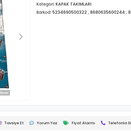
Kategori:
KAPAK TAKIMLARI
Barkod:
5234690500322
,
8680635600244
,
8
Tavsiye Et
Yorum Yaz
Fiyat Alarmı
Telefonla Si