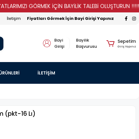
MIZI GÖRMEK İÇİN BAYİLİK TALEBİ OLUŞTURUN !!!!!
S
İletişim
Fiyatları Görmek İçin Bayi Girişi Yapınız
Bayi
Bayilik
Sepetim
Girişi
Başvurusu
Giriş Yapınız
 ÜRÜNLERİ
İLETİŞİM
 (pkt-16 Lı)