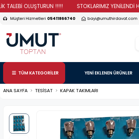
Bİ OLUŞTURUN !!!!!
STOKLARIMIZ YENİLENDİ HADİ DUR
Müşteri Hizmetleri
05411866740
bayi@umuthirdavat.com
TÜM KATEGORİLER
YENİ EKLENEN ÜRÜNLER
ANA SAYFA
TESİSAT
KAPAK TAKIMLARI