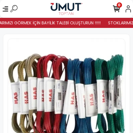
0
IMIZI GÖRMEK İÇİN BAYİLİK TALEBİ OLUŞTURUN !!!!!
STOKLARIMIZ Y