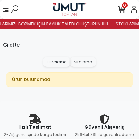
0
ARIMIZI GÖRMEK İÇİN BAYİLİK TALEBİ OLUŞTURUN !!!!!
STOKLARIMIZ
Gilette
Filtreleme
Sıralama
Ürün bulunamadı.
Hızlı Teslimat
Güvenli Alışveriş
2-7 iş günü içinde kargo teslimi
256-bit SSL ile güvenli ödeme