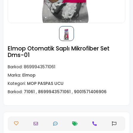
Elmop Otomatik Saplı Mikrofiber Set
Dms-01
Barkod:
8699943571061
Marka:
Elmop
Kategori:
MOP PASPAS UCU
Barkod:
71061
,
8699943571061
,
9001571406906