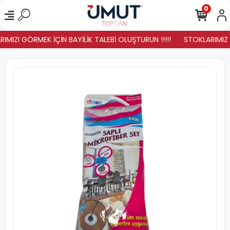
0
IMIZI GÖRMEK İÇİN BAYİLİK TALEBİ OLUŞTURUN !!!!!
STOKLARIMIZ YE