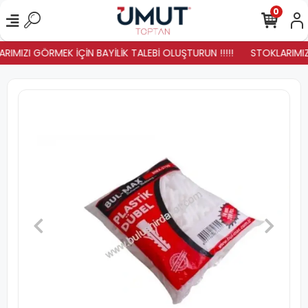
0
RIMIZI GÖRMEK İÇİN BAYİLİK TALEBİ OLUŞTURUN !!!!!
STOKLARIMIZ Y