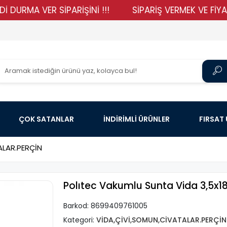
A VER SİPARİŞİNİ !!!
SİPARİŞ VERMEK VE FİYATLARIM
ÇOK SATANLAR
İNDİRİMLİ ÜRÜNLER
FIRSAT
ALAR.PERÇİN
Polıtec Vakumlu Sunta Vida 3,5x1
Barkod:
8699409761005
Kategori:
VİDA,ÇİVİ,SOMUN,CİVATALAR.PERÇİN