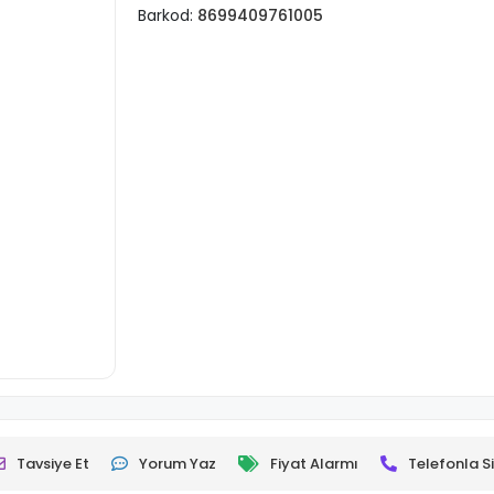
Barkod:
8699409761005
Tavsiye Et
Yorum Yaz
Fiyat Alarmı
Telefonla Si