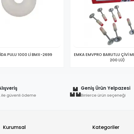
VİDA PULU 1000 Lİ BMX-2699
EMKA EMVPRO BARUTLU ÇİVİ ME
200 LÜ)
lışveriş
Geniş Ürün Yelpazesi
L ile güvenli ödeme
Binlerce ürün seçeneği
Kurumsal
Kategoriler