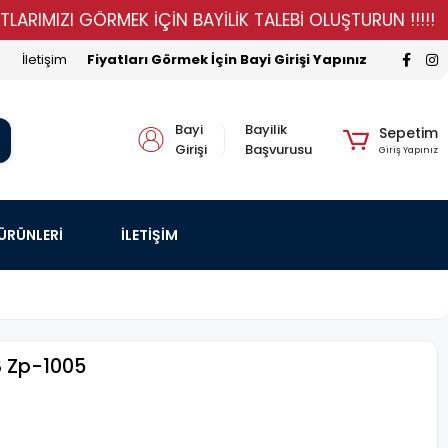
IZI GÖRMEK İÇİN BAYİLİK TALEBİ OLUŞTURUN !!!!!
ST
İletişim
Fiyatları Görmek İçin Bayi Girişi Yapınız
Bayi
Bayilik
Sepetim
Girişi
Başvurusu
Giriş Yapınız
 ÜRÜNLERİ
İLETİŞİM
8 Zp-1005