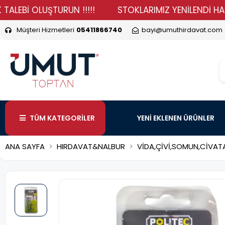
İ OLUŞTURUN !!!!!
STOKLARIMIZ YENİLENDİ HADİ DURM
Müşteri Hizmetleri
05411866740
bayi@umuthirdavat.com
TÜM KATEGORİLER
YENİ EKLENEN ÜRÜNLER
ANA SAYFA
HIRDAVAT&NALBUR
VİDA,ÇİVİ,SOMUN,CİVAT