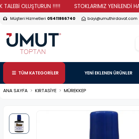
Bİ OLUŞTURUN !!!!!
STOKLARIMIZ YENİLENDİ HADİ DUR
Müşteri Hizmetleri
05411866740
bayi@umuthirdavat.com
TÜM KATEGORİLER
YENİ EKLENEN ÜRÜNLER
ANA SAYFA
KIRTASİYE
MÜREKKEP