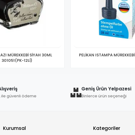
YAZI MÜREKKEBİ SİYAH 30ML
PELİKAN ISTAMPA MÜREKKEBİ
301051(PK-12Lİ)
lışveriş
Geniş Ürün Yelpazesi
L ile güvenli ödeme
Binlerce ürün seçeneği
Kurumsal
Kategoriler