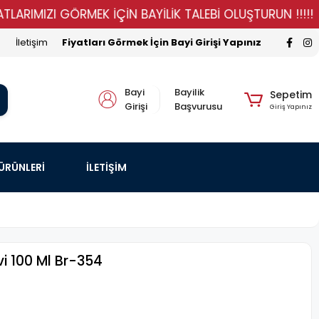
MIZI GÖRMEK İÇİN BAYİLİK TALEBİ OLUŞTURUN !!!!!
S
İletişim
Fiyatları Görmek İçin Bayi Girişi Yapınız
Bayi
Bayilik
Sepetim
Girişi
Başvurusu
Giriş Yapınız
 ÜRÜNLERİ
İLETİŞİM
i 100 Ml Br-354