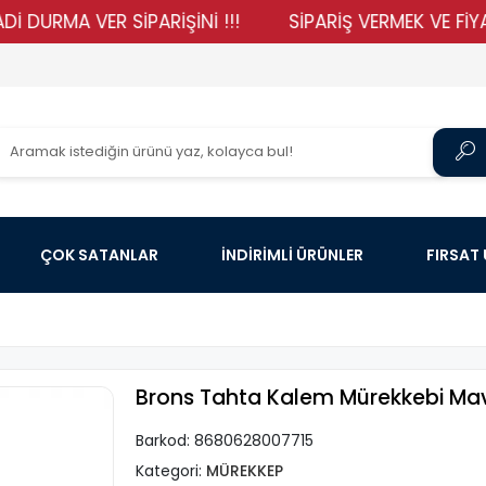
MA VER SİPARİŞİNİ !!!
SİPARİŞ VERMEK VE FİYATLARI
ÇOK SATANLAR
İNDİRİMLİ ÜRÜNLER
FIRSAT
Brons Tahta Kalem Mürekkebi Mav
Barkod:
8680628007715
Kategori:
MÜREKKEP