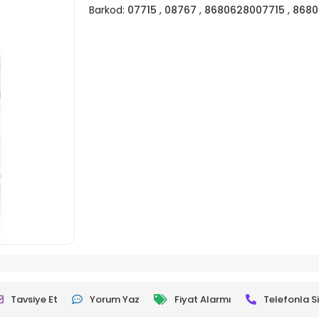
Barkod:
07715
,
08767
,
8680628007715
,
8680
Tavsiye Et
Yorum Yaz
Fiyat Alarmı
Telefonla Si