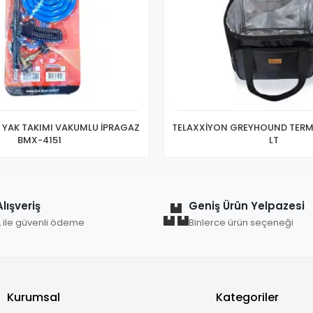
 YAK TAKIMI VAKUMLU İPRAGAZ
TELAXXİYON GREYHOUND TER
BMX-4151
LT
lışveriş
Geniş Ürün Yelpazesi
L ile güvenli ödeme
Binlerce ürün seçeneği
Kurumsal
Kategoriler