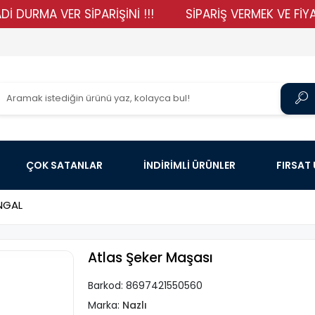
A VER SİPARİŞİNİ !!!
SİPARİŞ VERMEK VE FİYATLARI
ÇOK SATANLAR
İNDİRİMLİ ÜRÜNLER
FIRSAT
NGAL
Atlas Şeker Maşası
Barkod:
8697421550560
Marka:
Nazlı