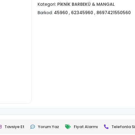
Kategori:
PİKNİK BARBEKÜ & MANGAL
Barkod:
45960
,
62345960
,
8697421550560
Tavsiye Et
Yorum Yaz
Fiyat Alarmı
Telefonla Si