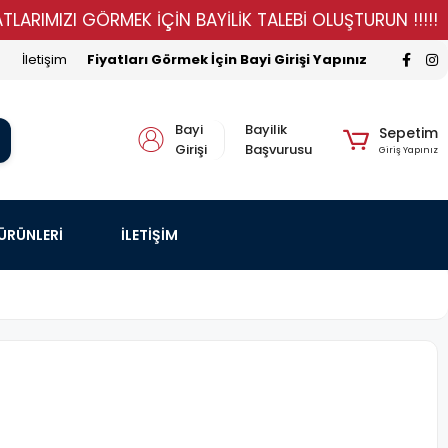
MIZI GÖRMEK İÇİN BAYİLİK TALEBİ OLUŞTURUN !!!!!
S
İletişim
Fiyatları Görmek İçin Bayi Girişi Yapınız
Bayi
Bayilik
Sepetim
Girişi
Başvurusu
Giriş Yapınız
 ÜRÜNLERİ
İLETİŞİM