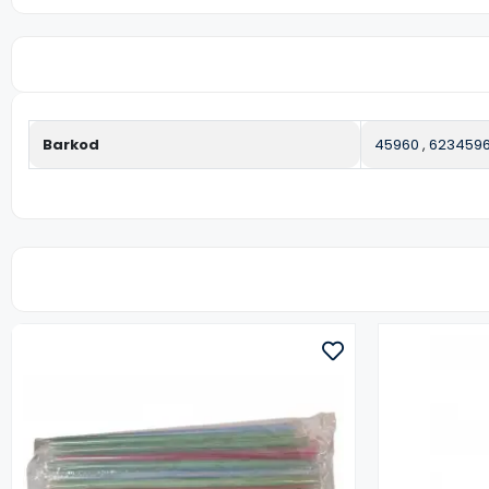
Barkod
45960
,
623459