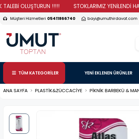
İ OLUŞTURUN !!!!!
STOKLARIMIZ YENİLENDİ HADİ DURM
Müşteri Hizmetleri
05411866740
bayi@umuthirdavat.com
TÜM KATEGORİLER
YENİ EKLENEN ÜRÜNLER
ANA SAYFA
PLASTİK&ZÜCCACİYE
PİKNİK BARBEKÜ & MA