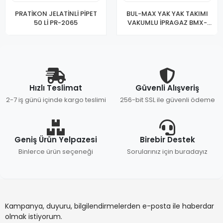
PRATİKON JELATİNLİ PİPET
BUL-MAX YAK YAK TAKIMI
50 Lİ PR-2065
VAKUMLU İPRAGAZ BMX-
4151
Hızlı Teslimat
Güvenli Alışveriş
2-7 iş günü içinde kargo teslimi
256-bit SSL ile güvenli ödeme
Geniş Ürün Yelpazesi
Birebir Destek
Binlerce ürün seçeneği
Sorularınız için buradayız
Kampanya, duyuru, bilgilendirmelerden e-posta ile haberdar
olmak istiyorum.