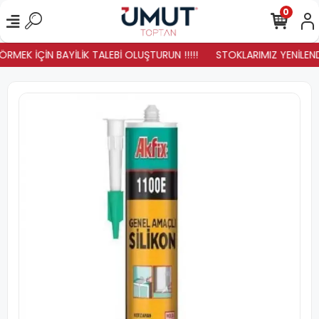
0
RMEK İÇİN BAYİLİK TALEBİ OLUŞTURUN !!!!!
STOKLARIMIZ YENİLENDİ 