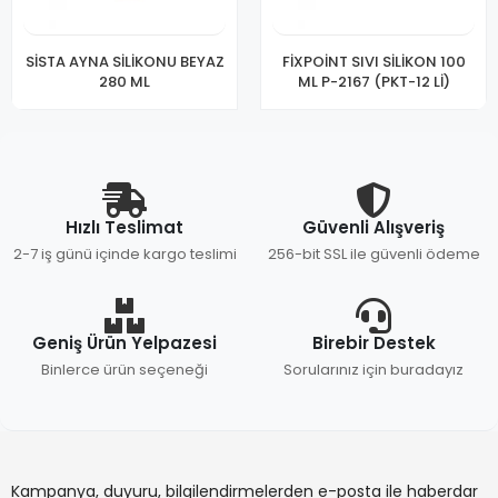
SİSTA AYNA SİLİKONU BEYAZ
FİXPOİNT SIVI SİLİKON 100
280 ML
ML P-2167 (PKT-12 Lİ)
Hızlı Teslimat
Güvenli Alışveriş
2-7 iş günü içinde kargo teslimi
256-bit SSL ile güvenli ödeme
Geniş Ürün Yelpazesi
Birebir Destek
Binlerce ürün seçeneği
Sorularınız için buradayız
Kampanya, duyuru, bilgilendirmelerden e-posta ile haberdar