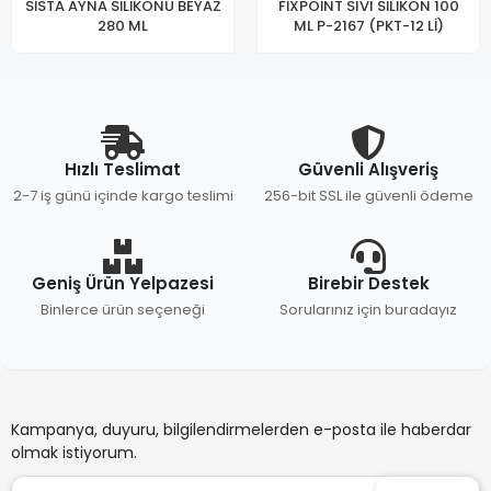
SİSTA AYNA SİLİKONU BEYAZ
FİXPOİNT SIVI SİLİKON 100
280 ML
ML P-2167 (PKT-12 Lİ)
Hızlı Teslimat
Güvenli Alışveriş
2-7 iş günü içinde kargo teslimi
256-bit SSL ile güvenli ödeme
Geniş Ürün Yelpazesi
Birebir Destek
Binlerce ürün seçeneği
Sorularınız için buradayız
Kampanya, duyuru, bilgilendirmelerden e-posta ile haberdar
olmak istiyorum.