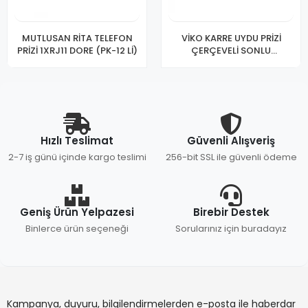
MUTLUSAN RİTA TELEFON
VİKO KARRE UYDU PRİZİ
PRİZİ 1XRJ11 DORE (PK-12 Lİ)
ÇERÇEVELİ SONLU
A.OPP(KT-12)
Hızlı Teslimat
Güvenli Alışveriş
2-7 iş günü içinde kargo teslimi
256-bit SSL ile güvenli ödeme
Geniş Ürün Yelpazesi
Birebir Destek
Binlerce ürün seçeneği
Sorularınız için buradayız
Kampanya, duyuru, bilgilendirmelerden e-posta ile haberdar