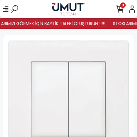
0
ARIMIZI GÖRMEK İÇİN BAYİLİK TALEBİ OLUŞTURUN !!!!!
STOKLARIMIZ 