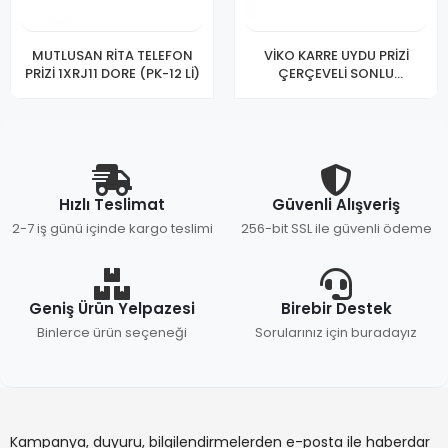
MUTLUSAN RİTA TELEFON
VİKO KARRE UYDU PRİZİ
PRİZİ 1XRJ11 DORE (PK-12 Lİ)
ÇERÇEVELİ SONLU
A.OPP(KT-12)
Hızlı Teslimat
Güvenli Alışveriş
2-7 iş günü içinde kargo teslimi
256-bit SSL ile güvenli ödeme
Geniş Ürün Yelpazesi
Birebir Destek
Binlerce ürün seçeneği
Sorularınız için buradayız
Kampanya, duyuru, bilgilendirmelerden e-posta ile haberdar