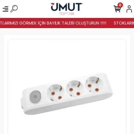
0
LARIMIZI GÖRMEK İÇİN BAYİLİK TALEBİ OLUŞTURUN !!!!!
STOKLARIMI