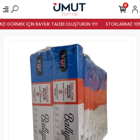
0
ZI GÖRMEK İÇİN BAYİLİK TALEBİ OLUŞTURUN !!!!!
STOKLARIMIZ YENİL