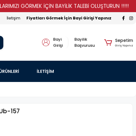
ZI GÖRMEK İÇİN BAYİLİK TALEBİ OLUŞTURUN !!!!!
STO
İletişim
Fiyatları Görmek İçin Bayi Girişi Yapınız
Bayi
Bayilik
Sepetim
Girişi
Başvurusu
Giriş Yapınız
 ÜRÜNLERİ
İLETİŞİM
 Ub-157