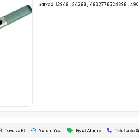
Barkod:
13949
,
24398
,
4902778524398
,
490
Tavsiye Et
Yorum Yaz
Fiyat Alarmı
Telefonla Si