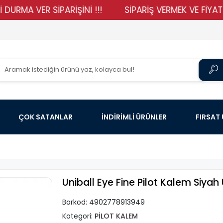
 VER SİPARİŞİNİ !!!
SİPARİŞ VERMEK VE FİYATLARIMI
ÇOK SATANLAR
İNDİRİMLİ ÜRÜNLER
FIRSAT
Uniball Eye Fine Pilot Kalem Siyah
Barkod:
4902778913949
Kategori:
PİLOT KALEM