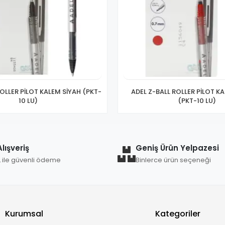
ROLLER PİLOT KALEM SİYAH (PKT-
ADEL Z-BALL ROLLER PİLOT KA
10 LU)
(PKT-10 LU)
lışveriş
Geniş Ürün Yelpazesi
L ile güvenli ödeme
Binlerce ürün seçeneği
Kurumsal
Kategoriler