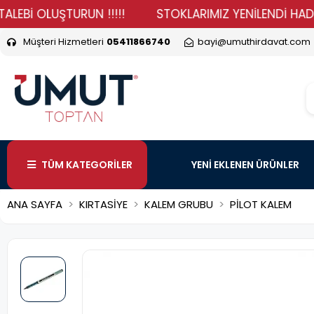
 OLUŞTURUN !!!!!
STOKLARIMIZ YENİLENDİ HADİ DURMA
Müşteri Hizmetleri
05411866740
bayi@umuthirdavat.com
TÜM KATEGORİLER
YENİ EKLENEN ÜRÜNLER
ANA SAYFA
KIRTASİYE
KALEM GRUBU
PİLOT KALEM