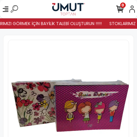
0
IMIZI GÖRMEK İÇİN BAYİLİK TALEBİ OLUŞTURUN !!!!!
STOKLARIMIZ YE