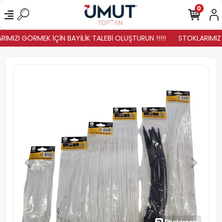
0
IMIZI GÖRMEK İÇİN BAYİLİK TALEBİ OLUŞTURUN !!!!!
STOKLARIMIZ Y