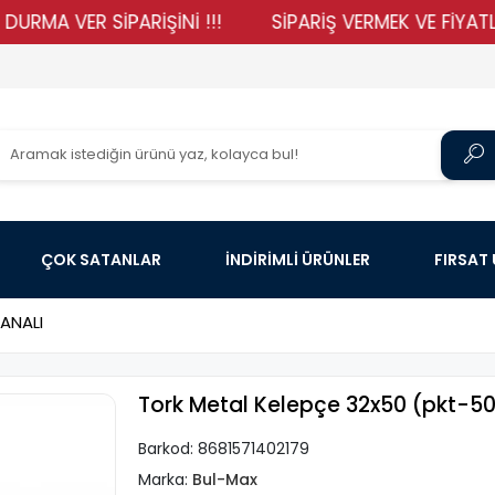
VER SİPARİŞİNİ !!!
SİPARİŞ VERMEK VE FİYATLARIMIZ
ÇOK SATANLAR
İNDİRİMLİ ÜRÜNLER
FIRSAT
ANALI
Tork Metal Kelepçe 32x50 (pkt-50 
Barkod:
8681571402179
Marka:
Bul-Max