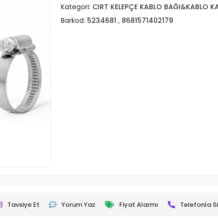
Kategori:
CIRT KELEPÇE KABLO BAĞI&KABLO K
Barkod:
5234681
,
8681571402179
Tavsiye Et
Yorum Yaz
Fiyat Alarmı
Telefonla Si