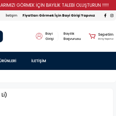
I GÖRMEK İÇİN BAYİLİK TALEBİ OLUŞTURUN !!!!!
STOK
İletişim
Fiyatları Görmek İçin Bayi Girişi Yapınız
Bayi
Bayilik
Sepetim
Girişi
Başvurusu
Giriş Yapınız
 ÜRÜNLERİ
İLETİŞİM
Li)