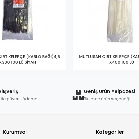
IRT KELEPÇE (KABLO BAĞI)4,8
MUTLUSAN CIRT KELEPÇE (KAB
X300 100 LÜ SİYAH
X400 100 LÜ
lışveriş
Geniş Ürün Yelpazesi
L ile güvenli ödeme
Binlerce ürün seçeneği
Kurumsal
Kategoriler