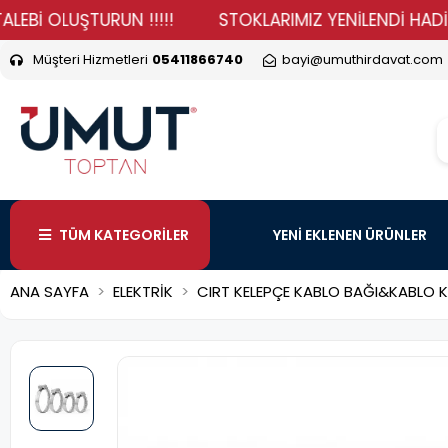
OLUŞTURUN !!!!!
STOKLARIMIZ YENİLENDİ HADİ DURMA 
Müşteri Hizmetleri
05411866740
bayi@umuthirdavat.com
TÜM KATEGORİLER
YENİ EKLENEN ÜRÜNLER
ANA SAYFA
ELEKTRİK
CIRT KELEPÇE KABLO BAĞI&KABLO K