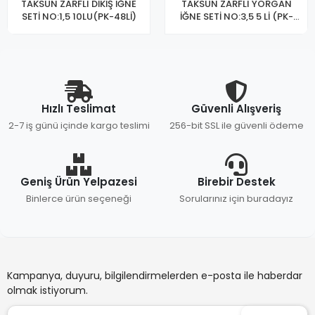
TAKSUN ZARFLI DİKİŞ İĞNE
TAKSUN ZARFLI YORGAN
SETİ NO:1,5 10LU(PK-48Lİ)
İĞNE SETİ NO:3,5 5 Lİ (PK-
48)
Hızlı Teslimat
Güvenli Alışveriş
2-7 iş günü içinde kargo teslimi
256-bit SSL ile güvenli ödeme
Geniş Ürün Yelpazesi
Birebir Destek
Binlerce ürün seçeneği
Sorularınız için buradayız
Kampanya, duyuru, bilgilendirmelerden e-posta ile haberdar
olmak istiyorum.