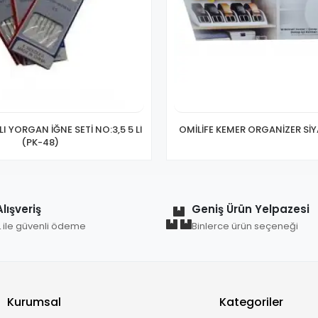
I YORGAN İĞNE SETİ NO:3,5 5 Lİ
OMİLİFE KEMER ORGANİZER SİY
(PK-48)
lışveriş
Geniş Ürün Yelpazesi
L ile güvenli ödeme
Binlerce ürün seçeneği
Kurumsal
Kategoriler