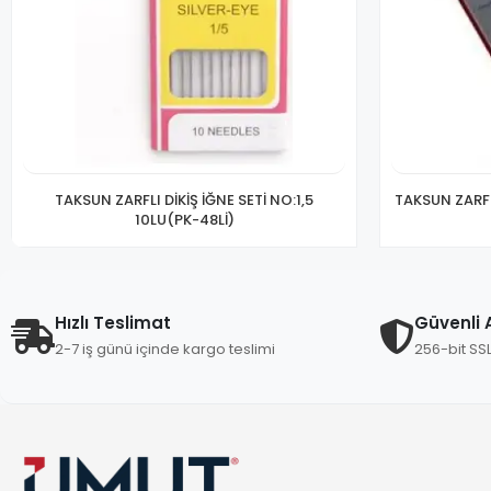
TAKSUN ZARFLI DİKİŞ İĞNE SETİ NO:1,5
TAKSUN ZARFL
10LU(PK-48Lİ)
Hızlı Teslimat
Güvenli A
2-7 iş günü içinde kargo teslimi
256-bit SS