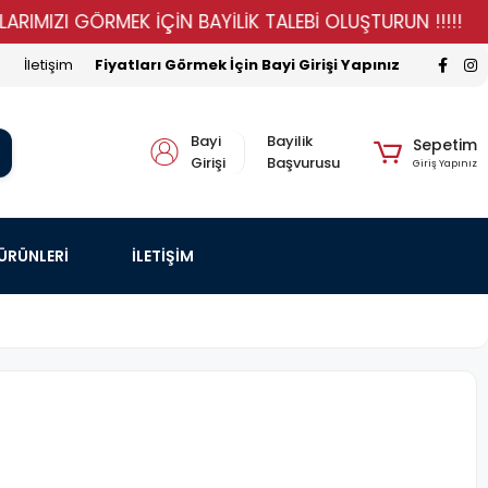
MIZI GÖRMEK İÇİN BAYİLİK TALEBİ OLUŞTURUN !!!!!
S
İletişim
Fiyatları Görmek İçin Bayi Girişi Yapınız
Bayi
Bayilik
Sepetim
Girişi
Başvurusu
Giriş Yapınız
 ÜRÜNLERİ
İLETİŞİM