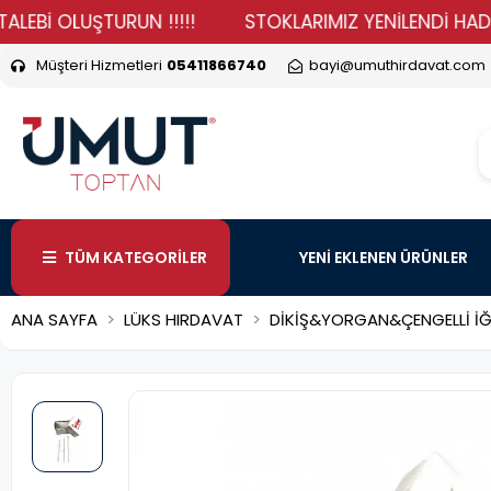
İ OLUŞTURUN !!!!!
STOKLARIMIZ YENİLENDİ HADİ DURM
Müşteri Hizmetleri
05411866740
bayi@umuthirdavat.com
TÜM KATEGORİLER
YENİ EKLENEN ÜRÜNLER
ANA SAYFA
LÜKS HIRDAVAT
DİKİŞ&YORGAN&ÇENGELLİ İ