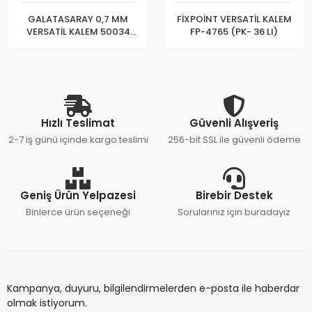
GALATASARAY 0,7 MM
FİXPOİNT VERSATİL KALEM
VERSATİL KALEM 50034
FP-4765 (PK- 36 LI)
(PKT-42)
Hızlı Teslimat
Güvenli Alışveriş
2-7 iş günü içinde kargo teslimi
256-bit SSL ile güvenli ödeme
Geniş Ürün Yelpazesi
Birebir Destek
Binlerce ürün seçeneği
Sorularınız için buradayız
Kampanya, duyuru, bilgilendirmelerden e-posta ile haberdar
olmak istiyorum.