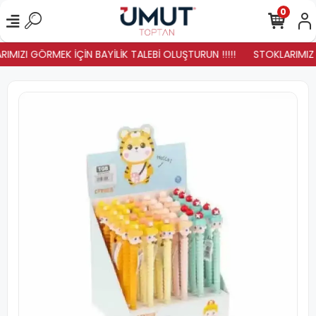
0
IMIZI GÖRMEK İÇİN BAYİLİK TALEBİ OLUŞTURUN !!!!!
STOKLARIMIZ Y