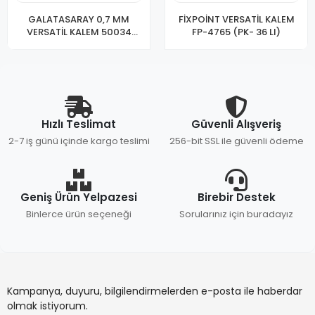
GALATASARAY 0,7 MM
FİXPOİNT VERSATİL KALEM
VERSATİL KALEM 50034
FP-4765 (PK- 36 LI)
(PKT-42)
Hızlı Teslimat
Güvenli Alışveriş
2-7 iş günü içinde kargo teslimi
256-bit SSL ile güvenli ödeme
Geniş Ürün Yelpazesi
Birebir Destek
Binlerce ürün seçeneği
Sorularınız için buradayız
Kampanya, duyuru, bilgilendirmelerden e-posta ile haberdar
olmak istiyorum.