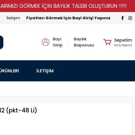
IZI GÖRMEK İÇİN BAYİLİK TALEBİ OLUŞTURUN !!!!!
ST
İletişim
Fiyatları Görmek İçin Bayi Girişi Yapınız
Bayi
Bayilik
Sepetim
Girişi
Başvurusu
Giriş Yapınız
 ÜRÜNLERİ
İLETİŞİM
2 (pkt-48 Li)