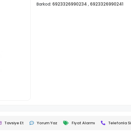
Barkod:
6923326990234
,
6923326990241
Tavsiye Et
Yorum Yaz
Fiyat Alarmı
Telefonla Si