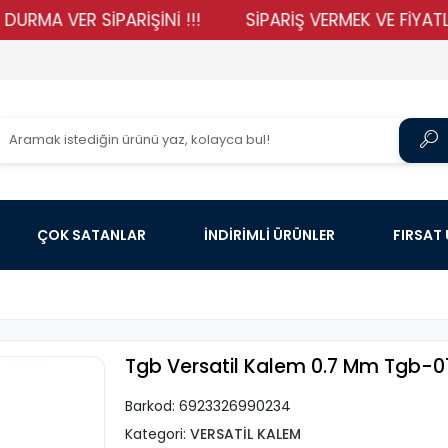
A VER SİPARİŞİNİ !!!
SİPARİŞ VERMEK VE FİYATLARIM
ÇOK SATANLAR
İNDİRİMLİ ÜRÜNLER
FIRSAT
Tgb Versatil Kalem 0.7 Mm Tgb-01
Barkod:
6923326990234
Kategori:
VERSATİL KALEM