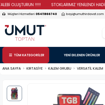
İ OLUŞTURUN !!!!!
STOKLARIMIZ YENİLENDİ HADİ DURM
Müşteri Hizmetleri
05411866740
bayi@umuthirdavat.com
TÜM KATEGORİLER
YENİ EKLENEN ÜRÜNLER
ANA SAYFA
KIRTASİYE
KALEM GRUBU
VERSATİL KALEM