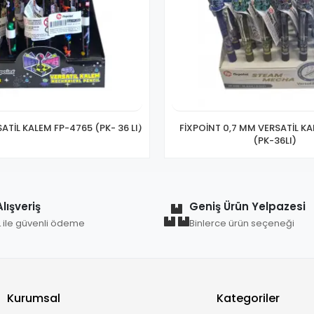
ATİL KALEM FP-4765 (PK- 36 LI)
FİXPOİNT 0,7 MM VERSATİL K
(PK-36LI)
lışveriş
Geniş Ürün Yelpazesi
L ile güvenli ödeme
Binlerce ürün seçeneği
Kurumsal
Kategoriler