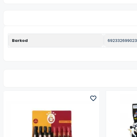
Barkod
69233269902