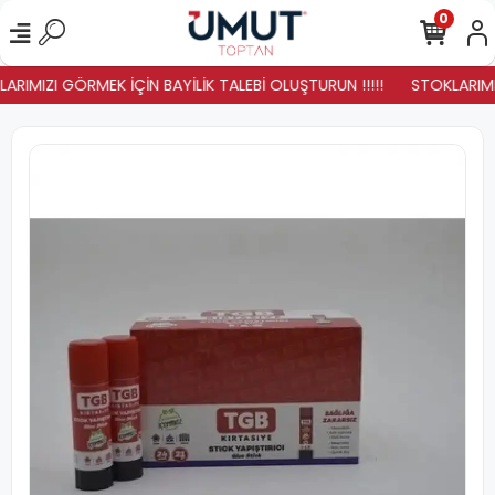
0
ARIMIZI GÖRMEK İÇİN BAYİLİK TALEBİ OLUŞTURUN !!!!!
STOKLARIMIZ 