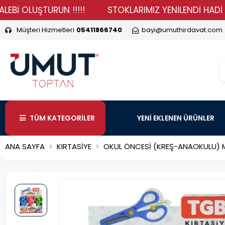
LUŞTURUN !!!!!
STOKLARIMIZ YENİLENDİ HADİ DURMA V
Müşteri Hizmetleri
05411866740
bayi@umuthirdavat.com
TÜM KATEGORİLER
YENİ EKLENEN ÜRÜNLER
ANA SAYFA
KIRTASİYE
OKUL ÖNCESİ (KREŞ-ANAOKULU) M