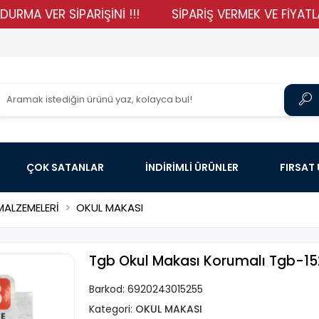
ER SİPARİŞİNİ !!!
SİPARİŞ VERMEK VE FİYATLARIMIZI
ÇOK SATANLAR
İNDİRİMLİ ÜRÜNLER
FIRSAT
ALZEMELERİ
OKUL MAKASI
Tgb Okul Makası Korumalı Tgb-15
Barkod:
6920243015255
Kategori:
OKUL MAKASI