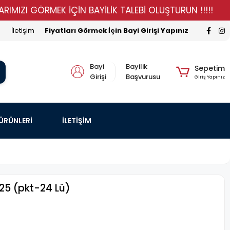
 GÖRMEK İÇİN BAYİLİK TALEBİ OLUŞTURUN !!!!!
STOKL
İletişim
Fiyatları Görmek İçin Bayi Girişi Yapınız
Bayi
Bayilik
Sepetim
Girişi
Başvurusu
Giriş Yapınız
 ÜRÜNLERİ
İLETİŞİM
25 (pkt-24 Lü)