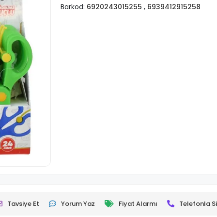
Barkod:
6920243015255
,
6939412915258
Tavsiye Et
Yorum Yaz
Fiyat Alarmı
Telefonla Si