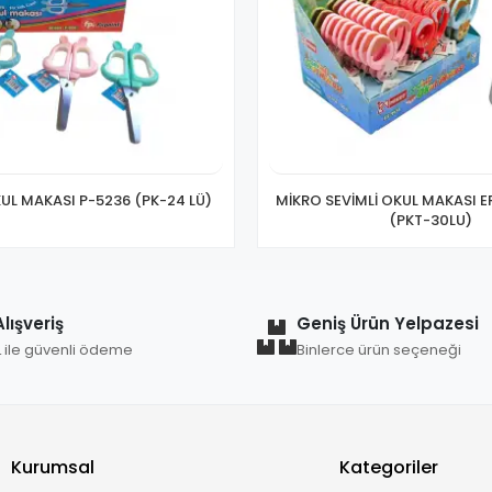
UL MAKASI P-5236 (PK-24 LÜ)
MİKRO SEVİMLİ OKUL MAKASI E
(PKT-30LU)
lışveriş
Geniş Ürün Yelpazesi
L ile güvenli ödeme
Binlerce ürün seçeneği
Kurumsal
Kategoriler