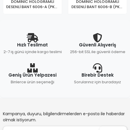
DOMİNİC HOLOGRAMLI
DOMİNİC HOLOGRAMLI
DESENLİ BANT 6006-A (PKT-
DESENLİ BANT 6006-B (PKT-
60LI)
60LI)
Hızlı Teslimat
Güvenli Alışveriş
2-7 iş günü içinde kargo teslimi
256-bit SSL ile güvenli ödeme
Geniş Ürün Yelpazesi
Birebir Destek
Binlerce ürün seçeneği
Sorularınız için buradayız
Kampanya, duyuru, bilgilendirmelerden e-posta ile haberdar
olmak istiyorum.