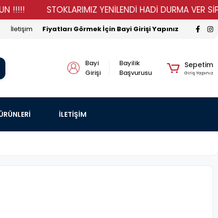
STOKLARIMIZ YENİLENDİ HADİ DURMA VER SİPARİŞİNİ
İletişim
Fiyatları Görmek İçin Bayi Girişi Yapınız
Bayi
Bayilik
Sepetim
Girişi
Başvurusu
Giriş Yapınız
 ÜRÜNLERİ
İLETİŞİM