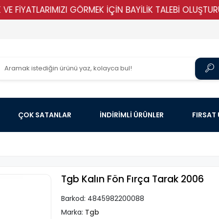
YATLARIMIZI GÖRMEK İÇİN BAYİLİK TALEBİ OLUŞTURUN !!!!!
ÇOK SATANLAR
İNDİRİMLİ ÜRÜNLER
FIRSAT
Tgb Kalın Fön Fırça Tarak 2006
Barkod:
4845982200088
Marka:
Tgb