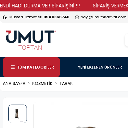
ADİ DURMA VER SİPARİŞİNİ !!!
SİPARİŞ VERMEK VE Fİ
Müşteri Hizmetleri
05411866740
bayi@umuthirdavat.com
TÜM KATEGORİLER
YENİ EKLENEN ÜRÜNLER
ANA SAYFA
KOZMETİK
TARAK