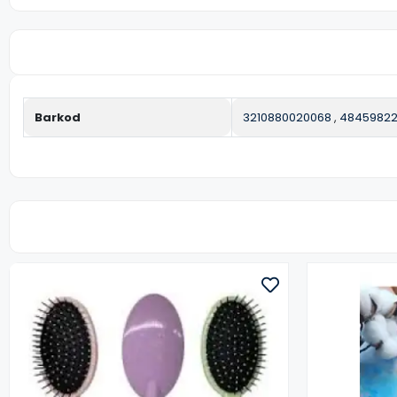
Barkod
3210880020068
,
4845982