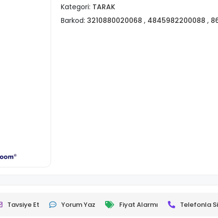
Kategori:
TARAK
Barkod:
3210880020068
,
4845982200088
,
8
Tavsiye Et
Yorum Yaz
Fiyat Alarmı
Telefonla Si