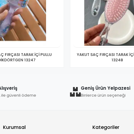
Ç FIRÇASI TARAK İÇİ PULLU
YAKUT SAÇ FIRÇASI TARAK İÇ
DİKDÖRTGEN 13247
13248
lışveriş
Geniş Ürün Yelpazesi
L ile güvenli ödeme
Binlerce ürün seçeneği
Kurumsal
Kategoriler