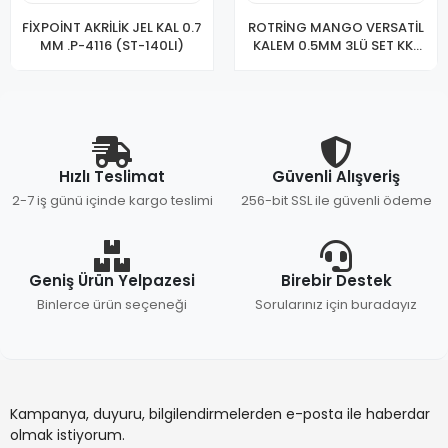
FİXPOİNT AKRİLİK JEL KAL 0.7
ROTRİNG MANGO VERSATİL
MM .P-4116 (ST-140LI)
KALEM 0.5MM 3LÜ SET KK-
05
Hızlı Teslimat
Güvenli Alışveriş
2-7 iş günü içinde kargo teslimi
256-bit SSL ile güvenli ödeme
Geniş Ürün Yelpazesi
Birebir Destek
Binlerce ürün seçeneği
Sorularınız için buradayız
Kampanya, duyuru, bilgilendirmelerden e-posta ile haberdar
olmak istiyorum.