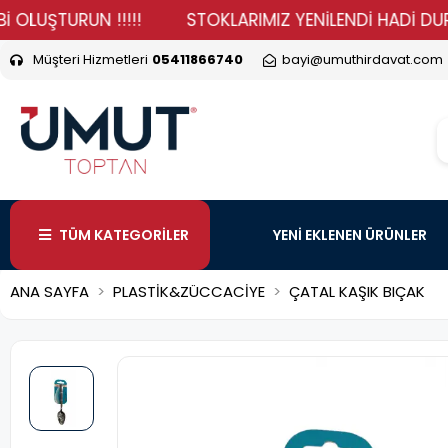
TURUN !!!!!
STOKLARIMIZ YENİLENDİ HADİ DURMA VER 
Müşteri Hizmetleri
05411866740
bayi@umuthirdavat.com
TÜM KATEGORİLER
YENİ EKLENEN ÜRÜNLER
ANA SAYFA
PLASTİK&ZÜCCACİYE
ÇATAL KAŞIK BIÇAK