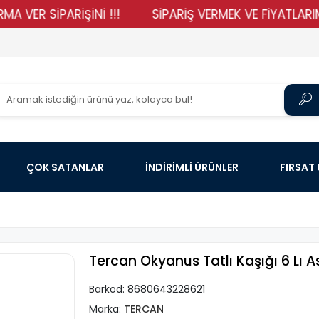
SİPARİŞİNİ !!!
SİPARİŞ VERMEK VE FİYATLARIMIZI G
ÇOK SATANLAR
İNDİRİMLİ ÜRÜNLER
FIRSAT
Tercan Okyanus Tatlı Kaşığı 6 Lı As
Barkod:
8680643228621
Marka:
TERCAN