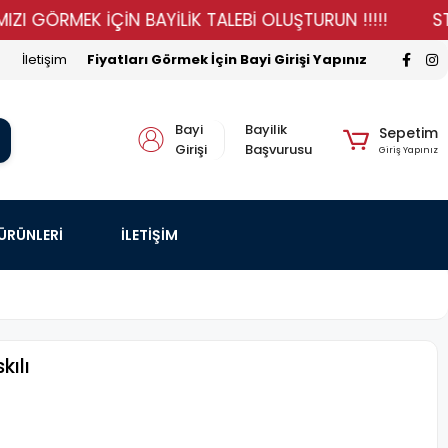
ÖRMEK İÇİN BAYİLİK TALEBİ OLUŞTURUN !!!!!
STOKLAR
İletişim
Fiyatları Görmek İçin Bayi Girişi Yapınız
Bayi
Bayilik
Sepetim
Girişi
Başvurusu
Giriş Yapınız
 ÜRÜNLERİ
İLETİŞİM
kılı