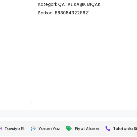
Kategori:
ÇATAL KAŞIK BIÇAK
Barkod:
8680643228621
Tavsiye Et
Yorum Yaz
Fiyat Alarmı
Telefonla Si