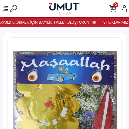
0
IMIZI GÖRMEK İÇİN BAYİLİK TALEBİ OLUŞTURUN !!!!!
STOKLARIMIZ YE