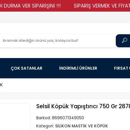
MA VER SİPARİŞİNİ !!!
SİPARİŞ VERMEK VE FİYATLARI
ÇOK SATANLAR
İNDİRİMLİ ÜRÜNLER
FIRSAT
ÜK
Selsil Köpük Yapıştırıcı 750 Gr 287
Barkod:
8696071349050
Kategori:
SİLİKON MASTİK VE KÖPÜK