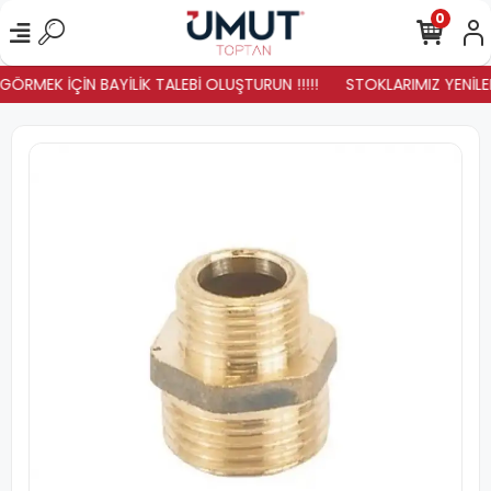
0
GÖRMEK İÇİN BAYİLİK TALEBİ OLUŞTURUN !!!!!
STOKLARIMIZ YENİLEND