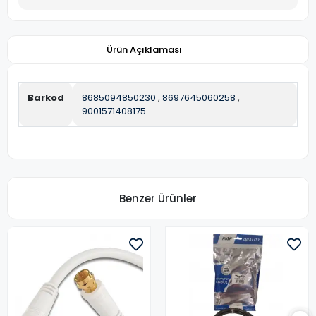
Ürün Açıklaması
Barkod
8685094850230
,
8697645060258
,
9001571408175
Benzer Ürünler