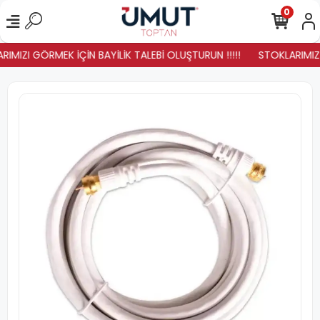
0
IMIZI GÖRMEK İÇİN BAYİLİK TALEBİ OLUŞTURUN !!!!!
STOKLARIMIZ Y