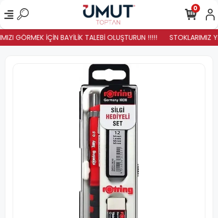
0
IZI GÖRMEK İÇİN BAYİLİK TALEBİ OLUŞTURUN !!!!!
STOKLARIMIZ YEN