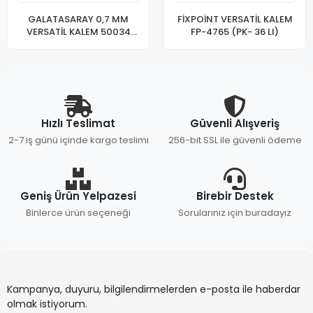
GALATASARAY 0,7 MM
FİXPOİNT VERSATİL KALEM
VERSATİL KALEM 50034
FP-4765 (PK- 36 LI)
(PKT-42)
Hızlı Teslimat
Güvenli Alışveriş
2-7 iş günü içinde kargo teslimi
256-bit SSL ile güvenli ödeme
Geniş Ürün Yelpazesi
Birebir Destek
Binlerce ürün seçeneği
Sorularınız için buradayız
Kampanya, duyuru, bilgilendirmelerden e-posta ile haberdar
olmak istiyorum.