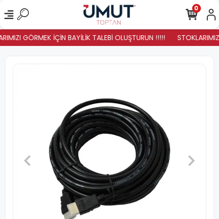
0
RIMIZI GÖRMEK İÇİN BAYİLİK TALEBİ OLUŞTURUN !!!!!
STOKLARIMIZ Y