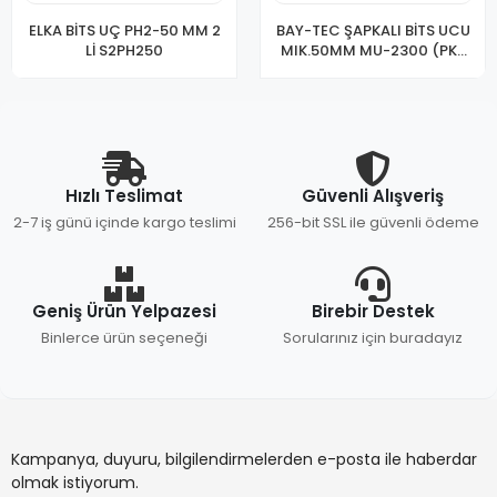
ELKA BİTS UÇ PH2-50 MM 2
BAY-TEC ŞAPKALI BİTS UCU
Lİ S2PH250
MIK.50MM MU-2300 (PK-
10)
Hızlı Teslimat
Güvenli Alışveriş
2-7 iş günü içinde kargo teslimi
256-bit SSL ile güvenli ödeme
Geniş Ürün Yelpazesi
Birebir Destek
Binlerce ürün seçeneği
Sorularınız için buradayız
Kampanya, duyuru, bilgilendirmelerden e-posta ile haberdar
olmak istiyorum.