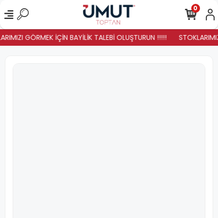
0
RIMIZI GÖRMEK İÇİN BAYİLİK TALEBİ OLUŞTURUN !!!!!
STOKLARIMIZ 