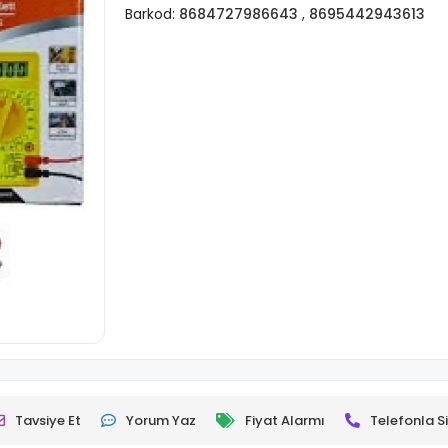
Barkod:
8684727986643
,
8695442943613
Tavsiye Et
Yorum Yaz
Fiyat Alarmı
Telefonla Si