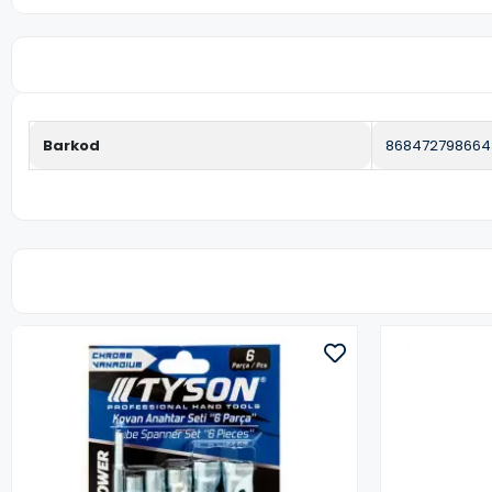
Barkod
868472798664