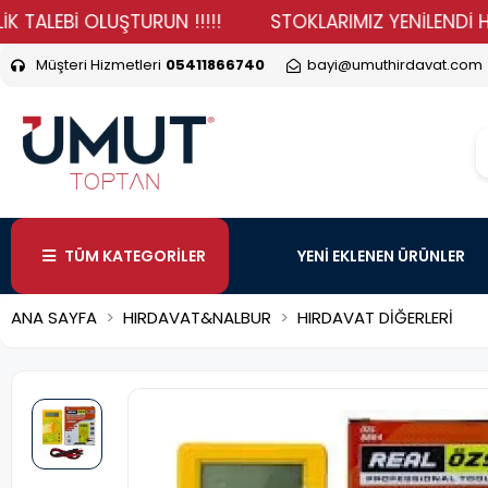
EBİ OLUŞTURUN !!!!!
STOKLARIMIZ YENİLENDİ HADİ DU
Müşteri Hizmetleri
05411866740
bayi@umuthirdavat.com
TÜM KATEGORİLER
YENİ EKLENEN ÜRÜNLER
ANA SAYFA
HIRDAVAT&NALBUR
HIRDAVAT DİĞERLERİ