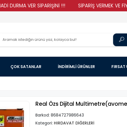
RMA VER SİPARİŞİNİ !!!
SİPARİŞ VERMEK VE FİYATLAR
ÇOK SATANLAR
İNDİRİMLİ ÜRÜNLER
FIRSAT
Real Özs Dijital Multimetre(avom
Barkod:
8684727986643
Kategori:
HIRDAVAT DİĞERLERİ