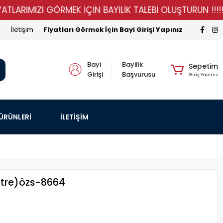
IMIZI GÖRMEK İÇİN BAYİLİK TALEBİ OLUŞTURUN !!!!!
İletişim
Fiyatları Görmek İçin Bayi Girişi Yapınız
Bayi
Bayilik
Sepetim
Girişi
Başvurusu
Giriş Yapınız
 ÜRÜNLERİ
İLETİŞİM
etre)özs-8664