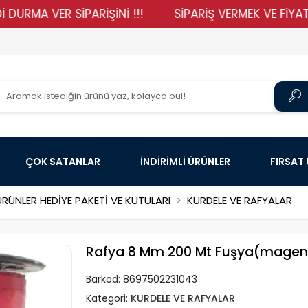
 VER SİPARİŞİNİ !!!
SİPARİŞ VERMEK VE FİYATLARIMI
ÇOK SATANLAR
İNDİRİMLİ ÜRÜNLER
FIRSAT
ÜRÜNLER HEDİYE PAKETİ VE KUTULARI
KURDELE VE RAFYALAR
Rafya 8 Mm 200 Mt Fuşya(magen
Barkod:
8697502231043
Kategori:
KURDELE VE RAFYALAR