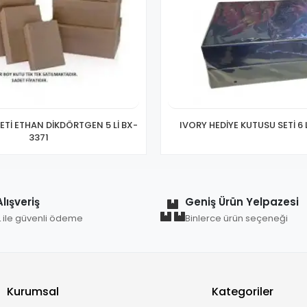
ETİ ETHAN DİKDÖRTGEN 5 Lİ BX-
IVORY HEDİYE KUTUSU SETİ 6 
3371
lışveriş
Geniş Ürün Yelpazesi
L ile güvenli ödeme
Binlerce ürün seçeneği
Kurumsal
Kategoriler