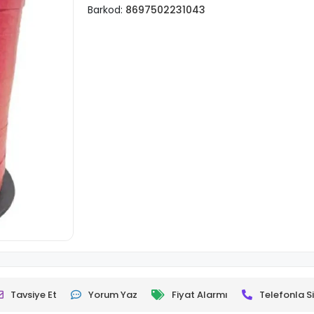
Barkod:
8697502231043
Tavsiye Et
Yorum Yaz
Fiyat Alarmı
Telefonla Si