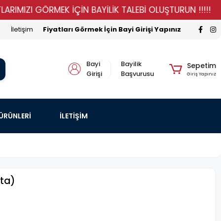
ZI GÖRMEK İÇİN BAYİLİK TALEBİ OLUŞTURUN !!!!!
STO
İletişim
Fiyatları Görmek İçin Bayi Girişi Yapınız
Bayi
Bayilik
Sepetim
Girişi
Başvurusu
Giriş Yapınız
 ÜRÜNLERİ
İLETİŞİM
ta)