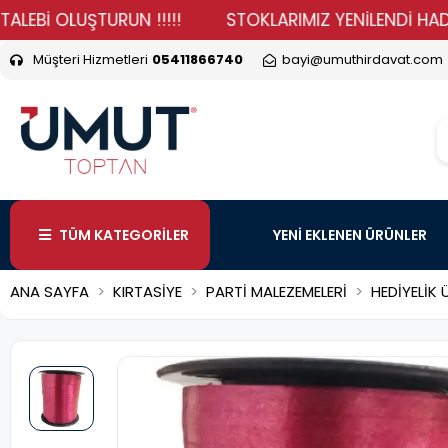
 OLUŞTURUN !!!!!
STOKLARIMIZ YENİLENDİ HADİ DURMA
Müşteri Hizmetleri
05411866740
bayi@umuthirdavat.com
TÜM KATEGORİLER
YENİ EKLENEN ÜRÜNLER
ANA SAYFA
KIRTASİYE
PARTİ MALEZEMELERİ
HEDİYELİK 