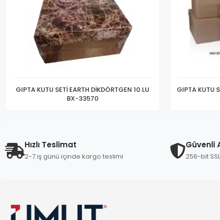
GIPTA KUTU SETİ EARTH DİKDÖRTGEN 10 LU
GIPTA KUTU S
BX-33570
Hızlı Teslimat
Güvenli A
2-7 iş günü içinde kargo teslimi
256-bit SS