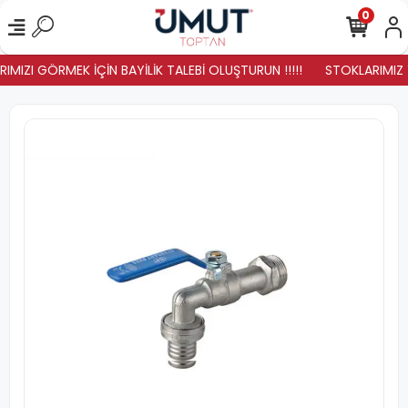
0
IMIZI GÖRMEK İÇİN BAYİLİK TALEBİ OLUŞTURUN !!!!!
STOKLARIMIZ YE