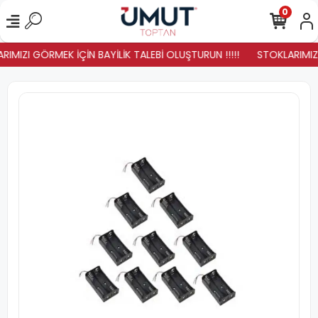
0
RIMIZI GÖRMEK İÇİN BAYİLİK TALEBİ OLUŞTURUN !!!!!
STOKLARIMIZ Y