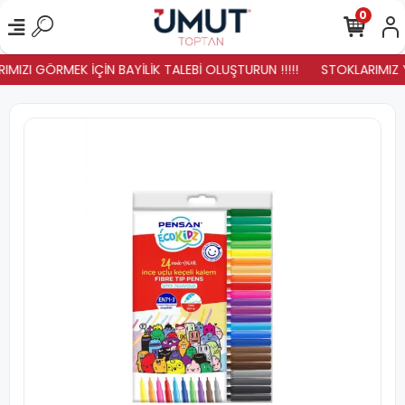
0
MIZI GÖRMEK İÇİN BAYİLİK TALEBİ OLUŞTURUN !!!!!
STOKLARIMIZ YE