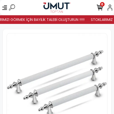
0
IMIZI GÖRMEK İÇİN BAYİLİK TALEBİ OLUŞTURUN !!!!!
STOKLARIMIZ YE