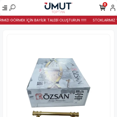
0
MIZI GÖRMEK İÇİN BAYİLİK TALEBİ OLUŞTURUN !!!!!
STOKLARIMIZ YE