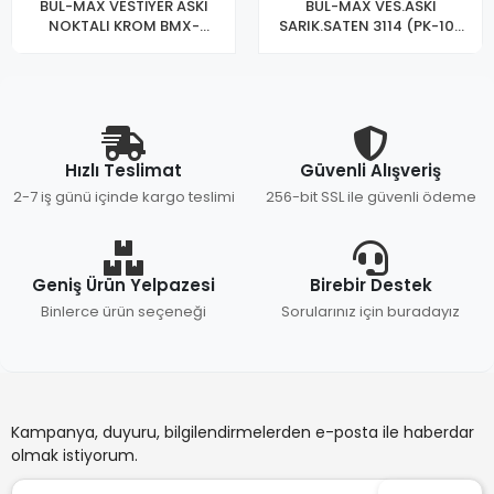
BUL-MAX VESTİYER ASKI
BUL-MAX VES.ASKI
NOKTALI KROM BMX-
SARIK.SATEN 3114 (PK-10-
3116(PK-10-KT-100LÜ)
KT-100LÜ)
Hızlı Teslimat
Güvenli Alışveriş
2-7 iş günü içinde kargo teslimi
256-bit SSL ile güvenli ödeme
Geniş Ürün Yelpazesi
Birebir Destek
Binlerce ürün seçeneği
Sorularınız için buradayız
Kampanya, duyuru, bilgilendirmelerden e-posta ile haberdar
olmak istiyorum.