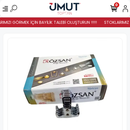
0
IMIZI GÖRMEK İÇİN BAYİLİK TALEBİ OLUŞTURUN !!!!!
STOKLARIMIZ YE