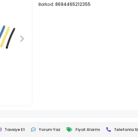
Barkod:
8694465212355
Tavsiye Et
Yorum Yaz
Fiyat Alarmı
Telefonla Si