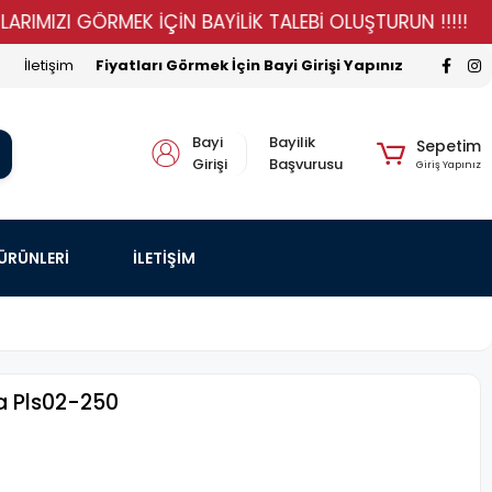
IZI GÖRMEK İÇİN BAYİLİK TALEBİ OLUŞTURUN !!!!!
ST
İletişim
Fiyatları Görmek İçin Bayi Girişi Yapınız
Bayi
Bayilik
Sepetim
Girişi
Başvurusu
Giriş Yapınız
 ÜRÜNLERİ
İLETİŞİM
a Pls02-250