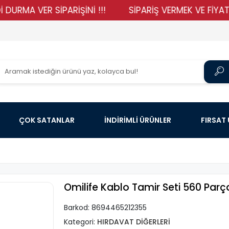
A VER SİPARİŞİNİ !!!
SİPARİŞ VERMEK VE FİYATLARIM
ÇOK SATANLAR
İNDİRİMLİ ÜRÜNLER
FIRSAT
Omilife Kablo Tamir Seti 560 Parç
Barkod:
8694465212355
Kategori:
HIRDAVAT DİĞERLERİ