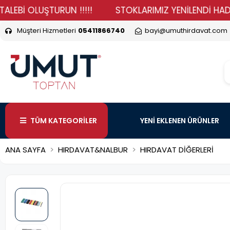
İ OLUŞTURUN !!!!!
STOKLARIMIZ YENİLENDİ HADİ DURM
Müşteri Hizmetleri
05411866740
bayi@umuthirdavat.com
TÜM KATEGORİLER
YENİ EKLENEN ÜRÜNLER
ANA SAYFA
HIRDAVAT&NALBUR
HIRDAVAT DİĞERLERİ